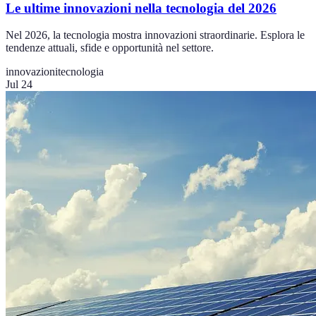
Le ultime innovazioni nella tecnologia del 2026
Nel 2026, la tecnologia mostra innovazioni straordinarie. Esplora le
tendenze attuali, sfide e opportunità nel settore.
innovazioni
tecnologia
Jul 24