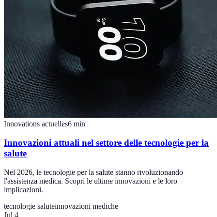
Innovations actuelles
6
min
Innovazioni attuali nel settore delle tecnologie per la
salute
Nel 2026, le tecnologie per la salute stanno rivoluzionando
l'assistenza medica. Scopri le ultime innovazioni e le loro
implicazioni.
tecnologie salute
innovazioni mediche
Jul 4