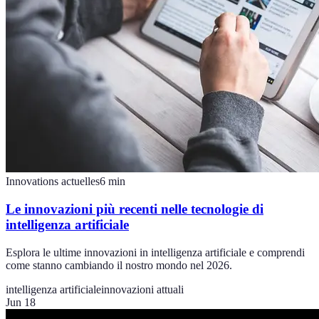
Innovations actuelles
6
min
Le innovazioni più recenti nelle tecnologie di
intelligenza artificiale
Esplora le ultime innovazioni in intelligenza artificiale e comprendi
come stanno cambiando il nostro mondo nel 2026.
intelligenza artificiale
innovazioni attuali
Jun 18