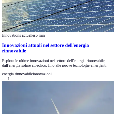
Innovations actuelles
6
min
Innovazioni attuali nel settore dell'energia
rinnovabile
Esplora le ultime innovazioni nel settore dell'energia rinnovabile,
dall'energia solare all'eolico, fino alle nuove tecnologie emergenti.
energia rinnovabile
innovazioni
Jul 1