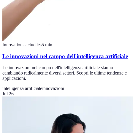
Innovations actuelles
5
min
Le innovazioni nel campo dell'intelligenza artificiale
Le innovazioni nel campo dell'intelligenza artificiale stanno
cambiando radicalmente diversi settori. Scopri le ultime tendenze e
applicazioni.
intelligenza artificiale
innovazioni
Jul 26