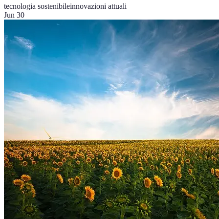
tecnologia sostenibile
innovazioni attuali
Jun 30