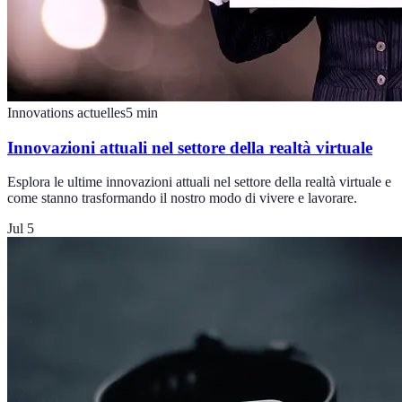
Innovations actuelles
5
min
Innovazioni attuali nel settore della realtà virtuale
Esplora le ultime innovazioni attuali nel settore della realtà virtuale e
come stanno trasformando il nostro modo di vivere e lavorare.
Jul 5