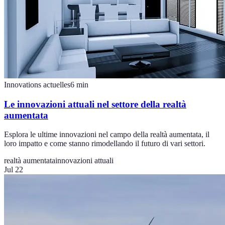
Innovations actuelles
6
min
Le innovazioni attuali nel settore della realtà
aumentata
Esplora le ultime innovazioni nel campo della realtà aumentata, il
loro impatto e come stanno rimodellando il futuro di vari settori.
realtà aumentata
innovazioni attuali
Jul 22