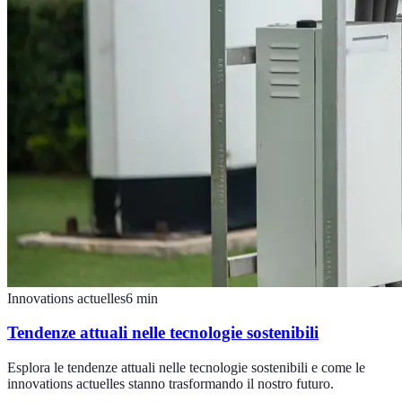
Innovations actuelles
6
min
Tendenze attuali nelle tecnologie sostenibili
Esplora le tendenze attuali nelle tecnologie sostenibili e come le
innovations actuelles stanno trasformando il nostro futuro.