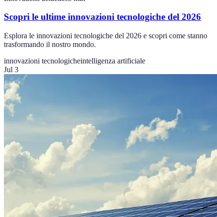
Scopri le ultime innovazioni tecnologiche del 2026
Esplora le innovazioni tecnologiche del 2026 e scopri come stanno
trasformando il nostro mondo.
innovazioni tecnologiche
intelligenza artificiale
Jul 3