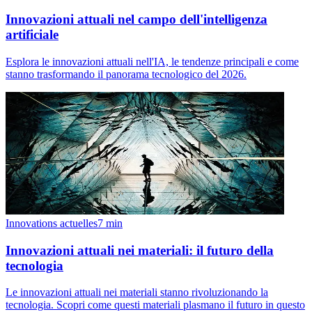
Innovazioni attuali nel campo dell'intelligenza
artificiale
Esplora le innovazioni attuali nell'IA, le tendenze principali e come
stanno trasformando il panorama tecnologico del 2026.
Innovations actuelles
7
min
Innovazioni attuali nei materiali: il futuro della
tecnologia
Le innovazioni attuali nei materiali stanno rivoluzionando la
tecnologia. Scopri come questi materiali plasmano il futuro in questo