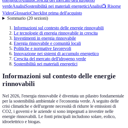
energetico
Analisi
Crescita del mercato dell'idrogeno
verde
Analisi
Sostenibilità nei materiali energetici
Analisi
📺 Risorse
Video
Glossario
Checklist prima dell'acquisto
Sommario
(
20
sezioni
)
Informazioni sul contesto delle energie rinnovabili
Le tecnologie di energia rinnovabile in crescita
Investimenti in energia rinnovabile
Energia rinnovabile e comunità locali
Politiche e normative favorevoli
Innovazione nei sistemi di accumulo energetico
Crescita del mercato dell'idrogeno verde
Sostenibilità nei materiali energetici
Informazioni sul contesto delle energie
rinnovabili
Nel 2026, l'energia rinnovabile è diventata un pilastro fondamentale
per la sostenibilità ambientale e l'economia verde. A seguito delle
crisi climatiche e dell'urgente necessità di ridurre le emissioni di
CO2, i governi e le aziende si sono impegnati a investire nelle
energie rinnovabili. Le fonti principali includono solare, eolico,
idroelettrico e biogas.