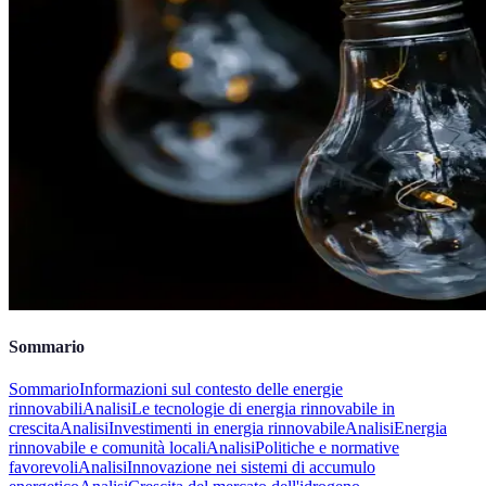
Sommario
Sommario
Informazioni sul contesto delle energie
rinnovabili
Analisi
Le tecnologie di energia rinnovabile in
crescita
Analisi
Investimenti in energia rinnovabile
Analisi
Energia
rinnovabile e comunità locali
Analisi
Politiche e normative
favorevoli
Analisi
Innovazione nei sistemi di accumulo