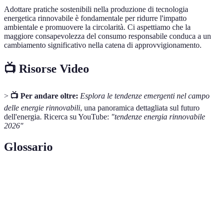
Adottare pratiche sostenibili nella produzione di tecnologia
energetica rinnovabile è fondamentale per ridurre l'impatto
ambientale e promuovere la circolarità. Ci aspettiamo che la
maggiore consapevolezza del consumo responsabile conduca a un
cambiamento significativo nella catena di approvvigionamento.
📺 Risorse Video
>
📺 Per andare oltre:
Esplora le tendenze emergenti nel campo
delle energie rinnovabili
, una panoramica dettagliata sul futuro
dell'energia. Ricerca su YouTube:
"tendenze energia rinnovabile
2026"
Glossario
Terme
Definizione
Energia
Energia prodotta da fonti che si rigenerano
rinnovabile
naturalmente, come sole, vento e acqua.