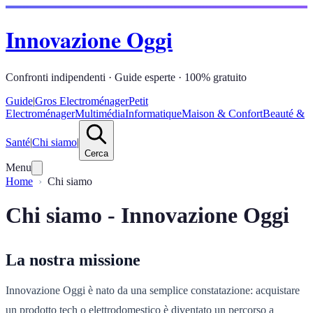
Innovazione Oggi
Confronti indipendenti · Guide esperte · 100% gratuito
Guide
|
Gros Electroménager
Petit
Electroménager
Multimédia
Informatique
Maison & Confort
Beauté &
Santé
|
Chi siamo
|
Cerca
Menu
Home
Chi siamo
Chi siamo - Innovazione Oggi
La nostra missione
Innovazione Oggi è nato da una semplice constatazione: acquistare
un prodotto tech o elettrodomestico è diventato un percorso a