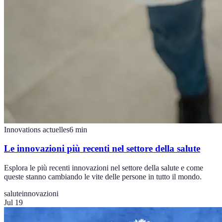
Innovations actuelles
6
min
Le innovazioni più recenti nel settore della salute
Esplora le più recenti innovazioni nel settore della salute e come
queste stanno cambiando le vite delle persone in tutto il mondo.
salute
innovazioni
Jul 19