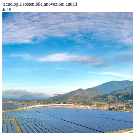
tecnologia sostenibile
innovazioni attuali
Jul 8