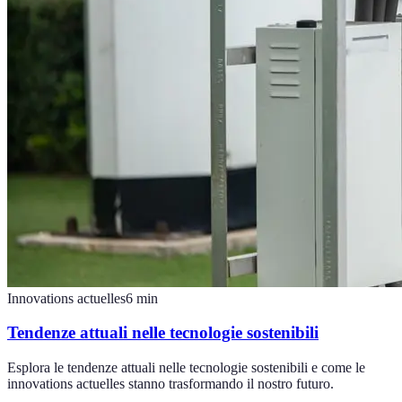
Innovations actuelles
6
min
Tendenze attuali nelle tecnologie sostenibili
Esplora le tendenze attuali nelle tecnologie sostenibili e come le
innovations actuelles stanno trasformando il nostro futuro.