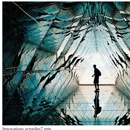
Innovations actuelles
7
min