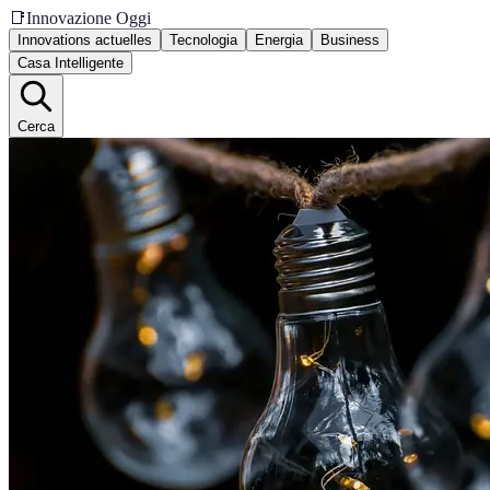
📑
Innovazione Oggi
Innovations actuelles
Tecnologia
Energia
Business
Casa Intelligente
Cerca