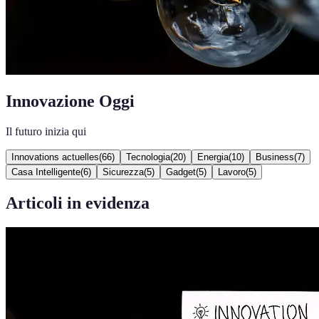
Innovazione Oggi
Il futuro inizia qui
Innovations actuelles
(
66
)
Tecnologia
(
20
)
Energia
(
10
)
Business
(
7
)
Casa Intelligente
(
6
)
Sicurezza
(
5
)
Gadget
(
5
)
Lavoro
(
5
)
Articoli in evidenza