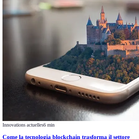
Innovations actuelles
6
min
Come la tecnologia blockchain trasforma il settore