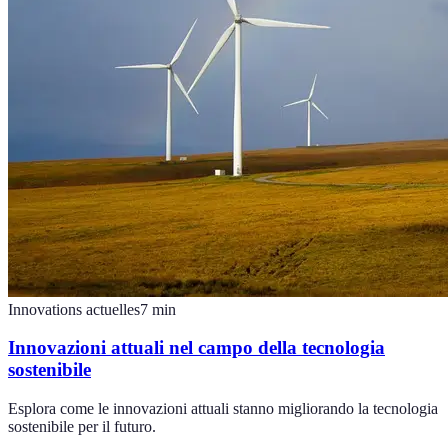
Innovations actuelles
7
min
Innovazioni attuali nel campo della tecnologia
sostenibile
Esplora come le innovazioni attuali stanno migliorando la tecnologia
sostenibile per il futuro.