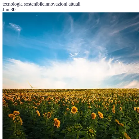
tecnologia sostenibile
innovazioni attuali
Jun 30