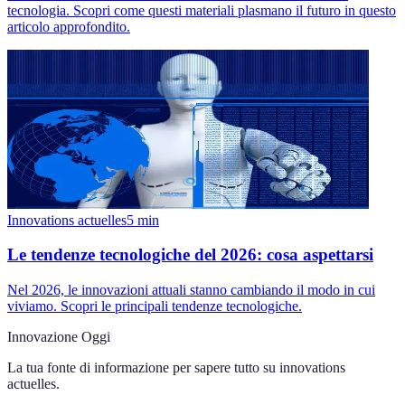
tecnologia. Scopri come questi materiali plasmano il futuro in questo
articolo approfondito.
Innovations actuelles
5
min
Le tendenze tecnologiche del 2026: cosa aspettarsi
Nel 2026, le innovazioni attuali stanno cambiando il modo in cui
viviamo. Scopri le principali tendenze tecnologiche.
Innovazione Oggi
La tua fonte di informazione per sapere tutto su
innovations
actuelles
.