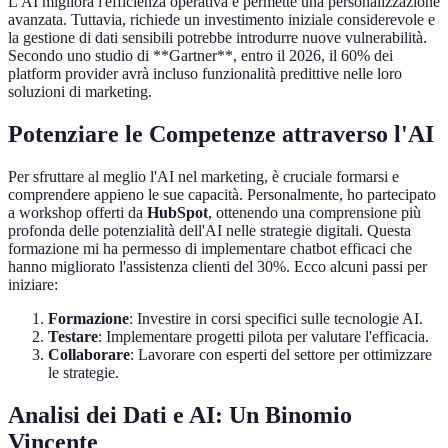
L'AI migliora l'efficienza operativa e permette una personalizzazione
avanzata. Tuttavia, richiede un investimento iniziale considerevole e
la gestione di dati sensibili potrebbe introdurre nuove vulnerabilità.
Secondo uno studio di **Gartner**, entro il 2026, il 60% dei
platform provider avrà incluso funzionalità predittive nelle loro
soluzioni di marketing.
Potenziare le Competenze attraverso l'AI
Per sfruttare al meglio l'AI nel marketing, è cruciale formarsi e
comprendere appieno le sue capacità. Personalmente, ho partecipato
a workshop offerti da
HubSpot
, ottenendo una comprensione più
profonda delle potenzialità dell'AI nelle strategie digitali. Questa
formazione mi ha permesso di implementare chatbot efficaci che
hanno migliorato l'assistenza clienti del 30%. Ecco alcuni passi per
iniziare:
Formazione
: Investire in corsi specifici sulle tecnologie AI.
Testare
: Implementare progetti pilota per valutare l'efficacia.
Collaborare
: Lavorare con esperti del settore per ottimizzare
le strategie.
Analisi dei Dati e AI: Un Binomio
Vincente