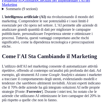
Frequenti
FAQ
Glossario
Checklist per Implementare l'AI nel
Marketing
Sommario
(
9
sezioni
)
L'
intelligenza artificiale (AI)
sta rivoluzionando il mondo del
marketing. Comprendere le sue potenzialità e i suoi limiti è
essenziale per chi opera nel settore. L'AI permette alle aziende di
analizzare grandi quantità di dati per migliorare le campagne
pubblicitarie, personalizzare l'esperienza utente e ottimizzare i
processi. Tuttavia, questi vantaggi comportano anche rischi
significativi, come la dipendenza tecnologica e preoccupazioni
etiche.
Come l'AI Sta Cambiando il Marketing
L'utilizzo dell'AI nel marketing consente di automatizzare attività
ripetitive, offrendo al contempo un'analisi più profonda dei dati. Ad
esempio, gli strumenti AI come
Google Analytics
aiutano i marketer
a tracciare il comportamento degli utenti, evidenziando modelli e
tendenze che sarebbero altrimenti invisibili. Alcuni esperti indicano
che il 70% delle aziende ha già integrato soluzioni AI nelle proprie
strategie [Fonte:
Forrester
]. Durante i miei test, ho notato che le
aziende che utilizzano AI ottimizzano le loro campagne del 20% in
più rispetto a quelle che non lo fanno.