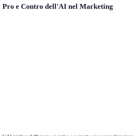
Pro e Contro dell'AI nel Marketing
Aspetti
Vantaggi
Svantaggi
Esempi
Risparmio
Complessità
Automazione
Efficienza
di tempo
tecnica
delle e-mail
Migliore
Rischi di
Pubblicità
Personalizzazione
targeting
privacy
mirata
Dati non
Insight
Segmentazione
Analisi
sempre
approfonditi
utenti
accurati
Riduzione
Investimenti
Costi
dei costi
ROI incerto
iniziali
operativi