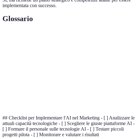
implementata con successo.
Glossario
Terme
Definizione
Intelligenza artificiale, simulazione dell'intelligenza
AI
umana via macchine.
Processo di identificazione del pubblico ideale per un
Targeting
messaggio.
Ritorno sugli investimenti, metrica usata per valutare
ROI
l'efficacia di un investimento.
## Checklist per Implementare l'AI nel Marketing - [ ] Analizzare le
attuali capacità tecnologiche - [ ] Scegliere le giuste piattaforme AI -
[ ] Formare il personale sulle tecnologie AI - [ ] Testare piccoli
progetti pilota - [ ] Monitorare e valutare i risultati