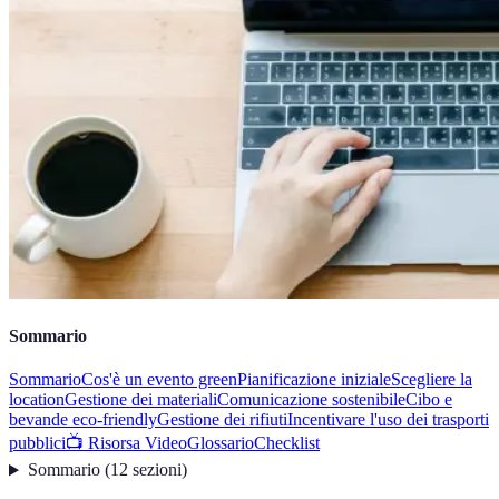
Sommario
Sommario
Cos'è un evento green
Pianificazione iniziale
Scegliere la
location
Gestione dei materiali
Comunicazione sostenibile
Cibo e
bevande eco-friendly
Gestione dei rifiuti
Incentivare l'uso dei trasporti
pubblici
📺 Risorsa Video
Glossario
Checklist
Sommario
(
12
sezioni
)