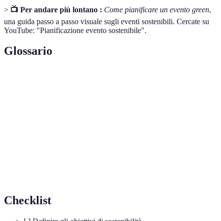
>
📺 Per andare più lontano :
Come pianificare un evento green
,
una guida passo a passo visuale sugli eventi sostenibili. Cercate su
YouTube: "Pianificazione evento sostenibile".
Glossario
Terme
Definizione
Evento
Un evento pianificato per ridurre l'impatto
green
ambientale.
ISO
Certificazione internazionale per la gestione
20121
sostenibile degli eventi.
LEED
Certificazione per edifici ecosostenibili.
Checklist