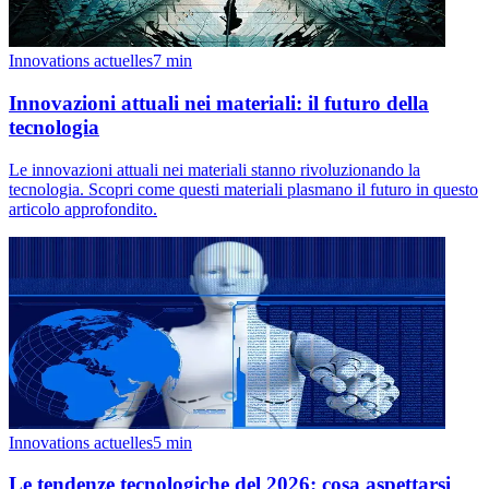
Innovations actuelles
7
min
Innovazioni attuali nei materiali: il futuro della
tecnologia
Le innovazioni attuali nei materiali stanno rivoluzionando la
tecnologia. Scopri come questi materiali plasmano il futuro in questo
articolo approfondito.
Innovations actuelles
5
min
Le tendenze tecnologiche del 2026: cosa aspettarsi