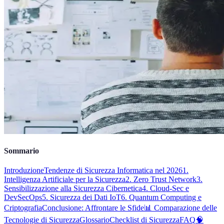
Sommario
Introduzione
Tendenze di Sicurezza Informatica nel 2026
1.
Intelligenza Artificiale per la Sicurezza
2. Zero Trust Network
3.
Sensibilizzazione alla Sicurezza Cibernetica
4. Cloud-Sec e
DevSecOps
5. Sicurezza dei Dati IoT
6. Quantum Computing e
Criptografia
Conclusione: Affrontare le Sfide
📊 Comparazione delle
Tecnologie di Sicurezza
Glossario
Checklist di Sicurezza
FAQ
🧠