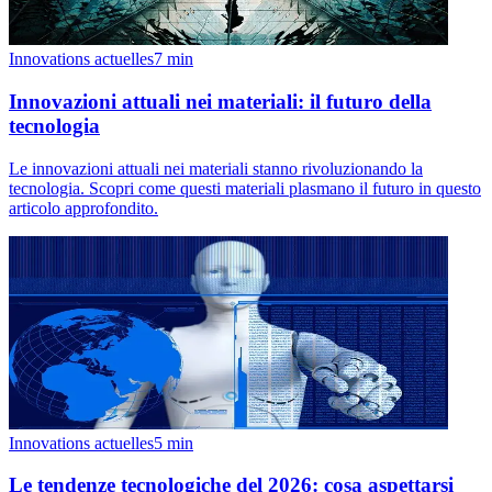
Innovations actuelles
7
min
Innovazioni attuali nei materiali: il futuro della
tecnologia
Le innovazioni attuali nei materiali stanno rivoluzionando la
tecnologia. Scopri come questi materiali plasmano il futuro in questo
articolo approfondito.
Innovations actuelles
5
min
Le tendenze tecnologiche del 2026: cosa aspettarsi