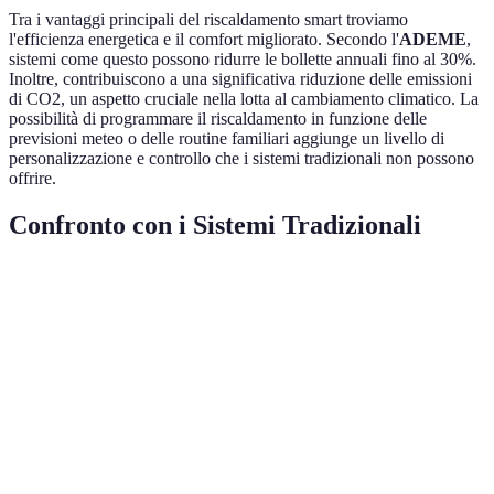
Tra i vantaggi principali del riscaldamento smart troviamo
l'efficienza energetica e il comfort migliorato. Secondo l'
ADEME
,
sistemi come questo possono ridurre le bollette annuali fino al 30%.
Inoltre, contribuiscono a una significativa riduzione delle emissioni
di CO2, un aspetto cruciale nella lotta al cambiamento climatico. La
possibilità di programmare il riscaldamento in funzione delle
previsioni meteo o delle routine familiari aggiunge un livello di
personalizzazione e controllo che i sistemi tradizionali non possono
offrire.
Confronto con i Sistemi Tradizionali
Caratteristica
Riscaldamento Smart
Riscaldamento Tradizio
Efficienza
Alta
Variabile
Remoto e
Controllo
Manuale
personalizzato
Costo iniziale
Medio-alto
Basso