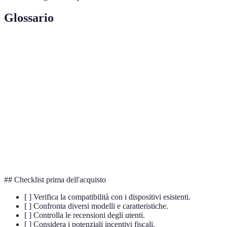
Glossario
Terme
Définition
Tecnologia che permette la comunicazione senza
Wi-Fi
fili tra dispositivi.
Dispositivo che regola automaticamente la
Termostato
temperatura dell'ambiente.
Efficienza
Miglior uso delle risorse energetiche per ridurre i
energetica
consumi.
## Checklist prima dell'acquisto
[ ] Verifica la compatibilità con i dispositivi esistenti.
[ ] Confronta diversi modelli e caratteristiche.
[ ] Controlla le recensioni degli utenti.
[ ] Considera i potenziali incentivi fiscali.