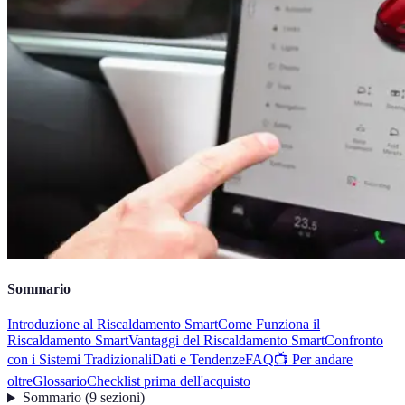
Sommario
Introduzione al Riscaldamento Smart
Come Funziona il
Riscaldamento Smart
Vantaggi del Riscaldamento Smart
Confronto
con i Sistemi Tradizionali
Dati e Tendenze
FAQ
📺 Per andare
oltre
Glossario
Checklist prima dell'acquisto
Sommario
(
9
sezioni
)