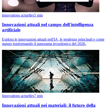
Innovations actuelles
5
min
Innovazioni attuali nel campo dell'intelligenza
artificiale
Esplora le innovazioni attuali nell'IA, le tendenze principali e come
stanno trasformando il panorama tecnologico del 2026.
Innovations actuelles
7
min
Innovazioni attuali nei materiali: il futuro della