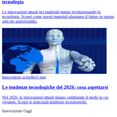
tecnologia
Le innovazioni attuali nei materiali stanno rivoluzionando la
tecnologia. Scopri come questi materiali plasmano il futuro in questo
articolo approfondito.
Innovations actuelles
5
min
Le tendenze tecnologiche del 2026: cosa aspettarsi
Nel 2026, le innovazioni attuali stanno cambiando il modo in cui
viviamo. Scopri le principali tendenze tecnologiche.
Innovazione Oggi