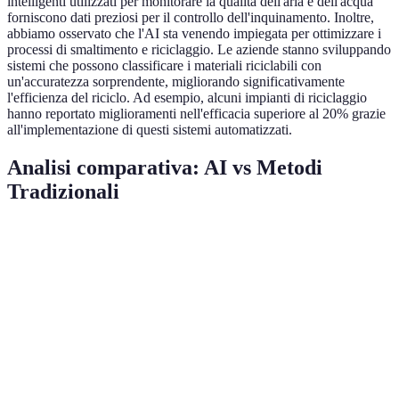
intelligenti utilizzati per monitorare la qualità dell'aria e dell'acqua
forniscono dati preziosi per il controllo dell'inquinamento. Inoltre,
abbiamo osservato che l'AI sta venendo impiegata per ottimizzare i
processi di smaltimento e riciclaggio. Le aziende stanno sviluppando
sistemi che possono classificare i materiali riciclabili con
un'accuratezza sorprendente, migliorando significativamente
l'efficienza del riciclo. Ad esempio, alcuni impianti di riciclaggio
hanno reportato miglioramenti nell'efficacia superiore al 20% grazie
all'implementazione di questi sistemi automatizzati.
Analisi comparativa: AI vs Metodi
Tradizionali
Criterio
AI
Metodi Tradizionali
Verdict
AI
Precisione
Alta
Bassa
superiore
Efficienza
Molto alta
Media
AI vince
Inizialmente
AI