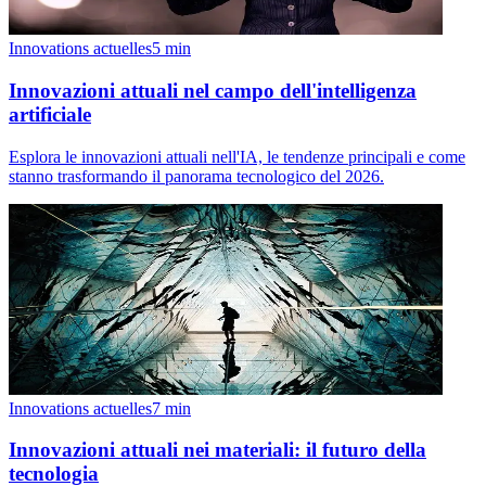
Innovations actuelles
5
min
Innovazioni attuali nel campo dell'intelligenza
artificiale
Esplora le innovazioni attuali nell'IA, le tendenze principali e come
stanno trasformando il panorama tecnologico del 2026.
Innovations actuelles
7
min
Innovazioni attuali nei materiali: il futuro della
tecnologia