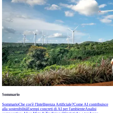
Sommario
Sommario
Che cos'è l'Intelligenza Artificiale?
Come AI contribuisce
alla sostenibilità
Esempi concreti di AI per l'ambiente
Analisi