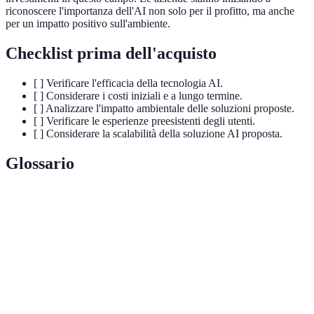
riconoscere l'importanza dell'AI non solo per il profitto, ma anche
per un impatto positivo sull'ambiente.
Checklist prima dell'acquisto
[ ] Verificare l'efficacia della tecnologia AI.
[ ] Considerare i costi iniziali e a lungo termine.
[ ] Analizzare l'impatto ambientale delle soluzioni proposte.
[ ] Verificare le esperienze preesistenti degli utenti.
[ ] Considerare la scalabilità della soluzione AI proposta.
Glossario
Terme
Definizione
Tecnologia che simula intelligenza umana tramite
AI
programmi informatici.
Capacità di soddisfare i bisogni attuali senza
Sostenibilità
compromettere le generazioni future.