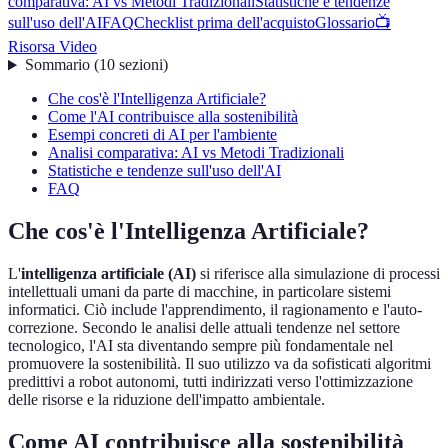
comparativa: AI vs Metodi Tradizionali
Statistiche e tendenze
sull'uso dell'AI
FAQ
Checklist prima dell'acquisto
Glossario
📺
Risorsa Video
Sommario
(
10
sezioni
)
Che cos'è l'Intelligenza Artificiale?
Come l'AI contribuisce alla sostenibilità
Esempi concreti di AI per l'ambiente
Analisi comparativa: AI vs Metodi Tradizionali
Statistiche e tendenze sull'uso dell'AI
FAQ
Che cos'è l'Intelligenza Artificiale?
L'
intelligenza artificiale (AI)
si riferisce alla simulazione di processi
intellettuali umani da parte di macchine, in particolare sistemi
informatici. Ciò include l'apprendimento, il ragionamento e l'auto-
correzione. Secondo le analisi delle attuali tendenze nel settore
tecnologico, l'AI sta diventando sempre più fondamentale nel
promuovere la sostenibilità. Il suo utilizzo va da sofisticati algoritmi
predittivi a robot autonomi, tutti indirizzati verso l'ottimizzazione
delle risorse e la riduzione dell'impatto ambientale.
Come AI contribuisce alla sostenibilità