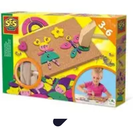
Innovazione Oggi
Mobilità
Gadget
Tecnologia
Salute
Agricoltura
Innovazione Oggi