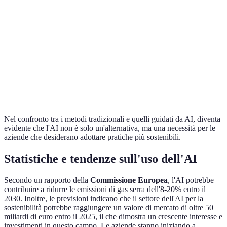
alti, ma a
Costi
vincente
lungo
Costi stabili
operativi
nel lungo
termine
termine
ridotti
Facile da
AI
Scalabilità
implementare
Difficile da scalare
preferibile
su vasta scala
Nel confronto tra i metodi tradizionali e quelli guidati da AI, diventa
evidente che l'AI non è solo un'alternativa, ma una necessità per le
aziende che desiderano adottare pratiche più sostenibili.
Statistiche e tendenze sull'uso dell'AI
Secondo un rapporto della
Commissione Europea
, l'AI potrebbe
contribuire a ridurre le emissioni di gas serra dell'8-20% entro il
2030. Inoltre, le previsioni indicano che il settore dell'AI per la
sostenibilità potrebbe raggiungere un valore di mercato di oltre 50
miliardi di euro entro il 2025, il che dimostra un crescente interesse e
investimenti in questo campo. Le aziende stanno iniziando a