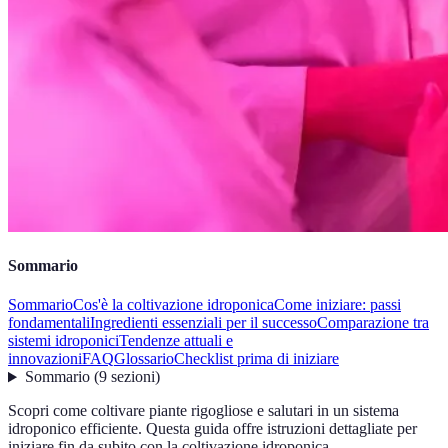
Sommario
Sommario
Cos'è la coltivazione idroponica
Come iniziare: passi
fondamentali
Ingredienti essenziali per il successo
Comparazione tra
sistemi idroponici
Tendenze attuali e
innovazioni
FAQ
Glossario
Checklist prima di iniziare
Sommario
(
9
sezioni
)
Scopri come coltivare piante rigogliose e salutari in un sistema
idroponico efficiente. Questa guida offre istruzioni dettagliate per
iniziare fin da subito con la coltivazione idroponica.