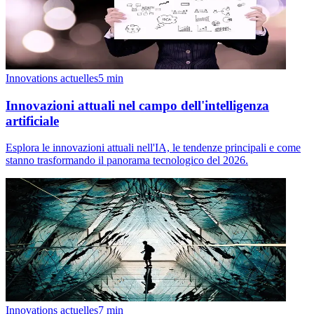
Innovations actuelles
5
min
Innovazioni attuali nel campo dell'intelligenza
artificiale
Esplora le innovazioni attuali nell'IA, le tendenze principali e come
stanno trasformando il panorama tecnologico del 2026.
Innovations actuelles
7
min