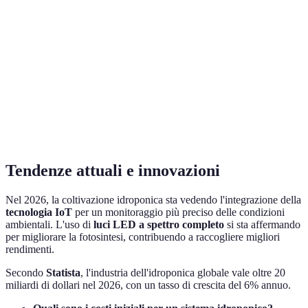
Sistema
Facilità d'uso
Costi iniziali
Manutenzione
NFT
Medio
Medio
Bassa
DWC
Facile
Bassa
Media
Aeroponica
Difficile
Alto
Alta
Tendenze attuali e innovazioni
Nel 2026, la coltivazione idroponica sta vedendo l'integrazione della
tecnologia IoT
per un monitoraggio più preciso delle condizioni
ambientali. L'uso di
luci LED a spettro completo
si sta affermando
per migliorare la fotosintesi, contribuendo a raccogliere migliori
rendimenti.
Secondo
Statista
, l'industria dell'idroponica globale vale oltre 20
miliardi di dollari nel 2026, con un tasso di crescita del 6% annuo.