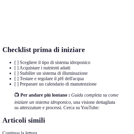
Idroponica
Coltivazione fuori suolo usando nutrienti
NFT
Nutrient Film Technique, tipo di sistema
EC
Conduttività elettrica, misura nutrienti
Checklist prima di iniziare
[ ] Scegliere il tipo di sistema idroponico
[ ] Acquistare i nutrienti adatti
[ ] Stabilire un sistema di illuminazione
[ ] Testare e regolare il pH dell'acqua
[ ] Preparare un calendario di manutenzione
📺 Per andare più lontano :
Guida completa su come
iniziare un sistema idroponico
, una visione dettagliata
su attrezzature e processi. Cerca su YouTube:
Articoli simili
Continua la lettura