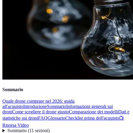
Sommario
Quale drone comprare nel 2026: guida
all'acquisto
Introduzione
Sommario
Informazioni generali sui
droni
Come scegliere il drone giusto
Comparazione dei modelli
Dati e
statistiche sui droni
FAQ
Glossario
Checklist prima dell'acquisto
📺
Risorsa Video
Sommario
(
11
sezioni
)