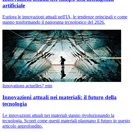
artificiale
Esplora le innovazioni attuali nell'IA, le tendenze principali e come
stanno trasformando il panorama tecnologico del 2026.
Innovations actuelles
7
min
Innovazioni attuali nei materiali: il futuro della
tecnologia
Le innovazioni attuali nei materiali stanno rivoluzionando la
tecnologia. Scopri come questi materiali plasmano il futuro in questo
articolo approfondito.