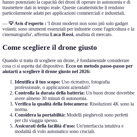
hanno potenziato la capacità dei droni di operare in autonomia e di
trasmettere dati in tempo reale. Queste caratteristiche li rendono
particolarmente adatti per applicazioni commerciali e industriali.
—
💡 Avis d'esperto :
'I droni moderni non sono più solo gadget
volanti; sono strumenti essenziali per industrie come l'agricoltura e la
cinematografia', afferma
Luca Rossi
, analista di mercato.
Come scegliere il drone giusto
Quando si tratta di scegliere un drone, è fondamentale considerare
cosa ci si aspetta dal dispositivo.
Ecco un metodo passo-passo per
aiutarti a scegliere il drone giusto nel 2026:
Identifica il tuo scopo:
Uso ricreativo, fotografia
professionale, o applicazioni aziendali?
Controlla la durata della batteria:
Un buon drone dovrebbe
avere almeno 30 minuti di autonomia.
Verifica la qualità della fotocamera:
Risoluzioni 4K sono la
norma.
Considera la portabilità:
Modelli pieghevoli sono perfetti
per chi viaggia spesso.
Assicurati della facilità d'uso:
Un'interfaccia intuitiva e
modalità di volo automatico sono cruciali.