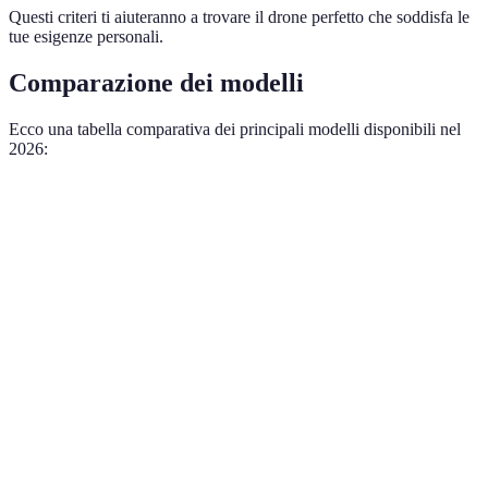
Questi criteri ti aiuteranno a trovare il drone perfetto che soddisfa le
tue esigenze personali.
Comparazione dei modelli
Ecco una tabella comparativa dei principali modelli disponibili nel
2026:
Caratteristica
DJI Mavic 3
Parrot Anafi AI
Autel EVO 
Portabilità
Compatto
Medio
Leggero
Durata
46 minuti
34 minuti
40 minuti
Batteria
Qualità Video
5.1K
4K HDR
6K Video