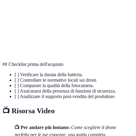
Dispositivo di stabilizzazione della fotocamera su
Gimbal
tre assi.
Visione in prima persona, permette di pilotare il
FPV
drone in tempo reale.
Drone con quattro rotori, la configurazione più
Quadcopter
comune.
## Checklist prima dell'acquisto
[ ] Verificare la durata della batteria.
[ ] Controllare le normative locali sui droni.
[ ] Comparare la qualità della fotocamera.
[ ] Assicurarsi della presenza di funzioni di sicurezza.
[ ] Analizzare il supporto post-vendita del produttore.
📺 Risorsa Video
📺 Per andare più lontano:
Come scegliere il drone
perfetto per le tue esigenze
, una guida completa