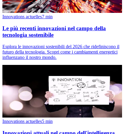
Innovations actuelles
7
min
Le più recenti innovazioni nel campo della
tecnologia sostenibile
Esplora le innovazioni sostenibili del 2026 che ridefiniscono il
futuro della tecnologia. Scopri come i cambiamenti energetici
influenzano il nostro mondo.
Innovations actuelles
5
min
Innovazioni attuali nel campo dell'intelligenza