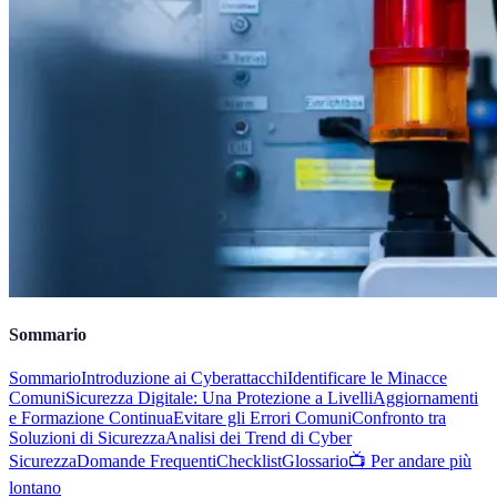
Sommario
Sommario
Introduzione ai Cyberattacchi
Identificare le Minacce
Comuni
Sicurezza Digitale: Una Protezione a Livelli
Aggiornamenti
e Formazione Continua
Evitare gli Errori Comuni
Confronto tra
Soluzioni di Sicurezza
Analisi dei Trend di Cyber
Sicurezza
Domande Frequenti
Checklist
Glossario
📺 Per andare più
lontano