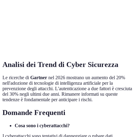
Media
Media
Online
Costo
Variabile
Più alto
Verdetto
Efficace per privati
Completo per aziende
Analisi dei Trend di Cyber Sicurezza
Le ricerche di
Gartner
nel 2026 mostrano un aumento del 20%
nell'adozione di tecnologie di intelligenza artificiale per la
prevenzione degli attacchi. L'autenticazione a due fattori è cresciuta
del 30% negli ultimi due anni. Rimanere informati su queste
tendenze è fondamentale per anticipare i rischi.
Domande Frequenti
Cosa sono i cyberattacchi?
I cyberattacchi sono tentativi di danneggiare o rubare dati