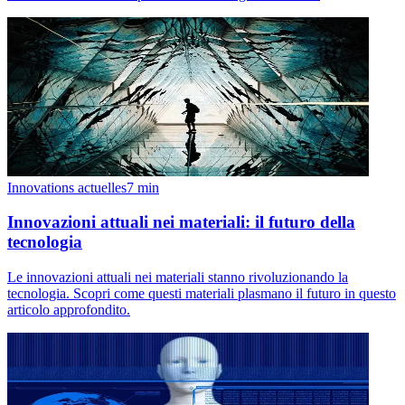
Innovations actuelles
7
min
Innovazioni attuali nei materiali: il futuro della
tecnologia
Le innovazioni attuali nei materiali stanno rivoluzionando la
tecnologia. Scopri come questi materiali plasmano il futuro in questo
articolo approfondito.