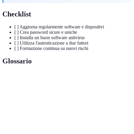
Checklist
[ ] Aggiorna regolarmente software e dispositivi
[ ] Crea password sicure e uniche
[ ] Installa un buon software antivirus
[ ] Utilizza l'autenticazione a due fattori
[ ] Formazione continua su nuovi rischi
Glossario
Terme
Definizione
Attacco che simula comunicazioni affidabili per
Phishing
rubare dati.
Malware che blocca dispositivi fino al pagamento
Ransomware
di un riscatto.
Sistema di sicurezza che blocca accessi non