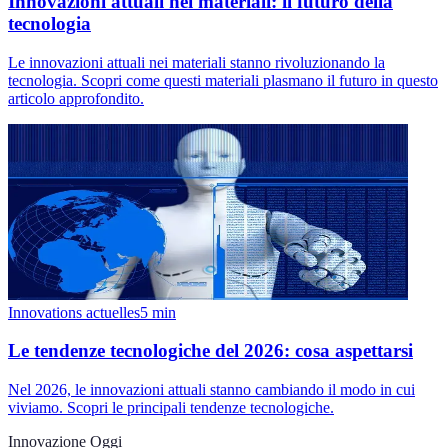
Innovazioni attuali nei materiali: il futuro della
tecnologia
Le innovazioni attuali nei materiali stanno rivoluzionando la
tecnologia. Scopri come questi materiali plasmano il futuro in questo
articolo approfondito.
Innovations actuelles
5
min
Le tendenze tecnologiche del 2026: cosa aspettarsi
Nel 2026, le innovazioni attuali stanno cambiando il modo in cui
viviamo. Scopri le principali tendenze tecnologiche.
Innovazione Oggi