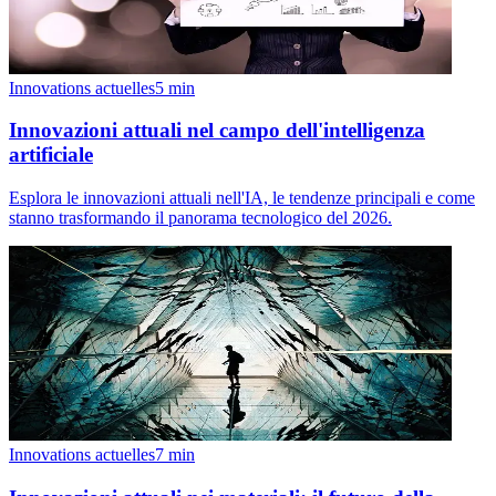
Innovations actuelles
5
min
Innovazioni attuali nel campo dell'intelligenza
artificiale
Esplora le innovazioni attuali nell'IA, le tendenze principali e come
stanno trasformando il panorama tecnologico del 2026.
Innovations actuelles
7
min