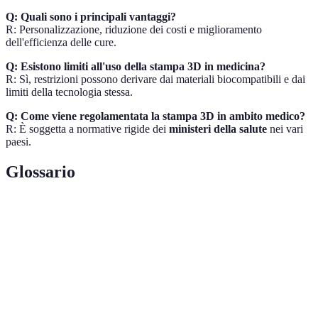
Q: Quali sono i principali vantaggi?
R: Personalizzazione, riduzione dei costi e miglioramento
dell'efficienza delle cure.
Q: Esistono limiti all'uso della stampa 3D in medicina?
R: Sì, restrizioni possono derivare dai materiali biocompatibili e dai
limiti della tecnologia stessa.
Q: Come viene regolamentata la stampa 3D in ambito medico?
R: È soggetta a normative rigide dei
ministeri della salute
nei vari
paesi.
Glossario
Terme
Definizione
Capacità di un materiale di interagire con i
Biocompatibilità
tessuti corporei senza causare reazioni avverse.
Additive
Processo di costruzione di oggetti strato per
Manufacturing
strato, tipico della stampa 3D.