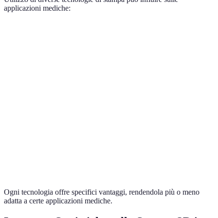
applicazioni mediche:
Tecnologia
Precisione
Materiali
Costi
Applicazioni
Protesi,
FDM
Media
Polimeri
Bassi
modelli
Modelli
SLA
Alta
Resine
Medi
dentali,
impianti
Strutture
Polveri
ossee,
SLS
Alta
Alti
metalliche
impianti
chirurgici
Ogni tecnologia offre specifici vantaggi, rendendola più o meno
adatta a certe applicazioni mediche.