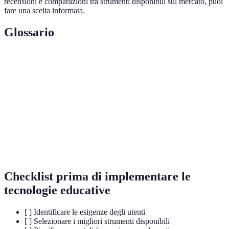
recensioni e comparazioni tra strumenti disponibili sul mercato, puoi
fare una scelta informata.
Glossario
Terme
Definizione
MOOC
Corsi online aperti massivi, accessibili a molti.
Piattaforma
Software utilizzato per l'insegnamento online.
Capacità di una piattaforma di coinvolgere
Interattività
attivamente gli utenti.
Checklist prima di implementare le
tecnologie educative
[ ] Identificare le esigenze degli utenti
[ ] Selezionare i migliori strumenti disponibili