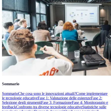
Sommario
Sommario
Che cosa sono le innovazioni attuali?
Come implementare
le tecnologie educative
Fase 1: Valutazione delle esigenze
Fase 2:
Selezione degli strumenti
Fase 3: Formazione
Fase 4: Monitoraggio e
feedback
Confronto tra diverse tecnologie educative
Statistiche sulle