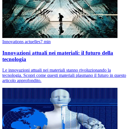
Innovations actuelles
7
min
Innovazioni attuali nei materiali: il futuro della
tecnologia
Le innovazioni attuali nei materiali stanno rivoluzionando la
tecnologia. Scopri come questi materiali plasmano il futuro in questo
articolo approfondito.