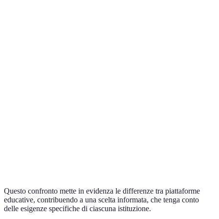
Criterio
Piattaforma A
Piattaforma B
Piattaforma 
Interattività
Alta
Media
Alta
Facilità
Media
Alta
Bassa
d'uso
Supporto
Buono
Eccellente
N/A
tecnico
Prezzo
Gratuito
A pagamento
Gratuito
Questo confronto mette in evidenza le differenze tra piattaforme
educative, contribuendo a una scelta informata, che tenga conto
delle esigenze specifiche di ciascuna istituzione.