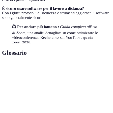
È sicuro usare software per il lavoro a distanza?
Con i giusti protocolli di sicurezza e strumenti aggiornati, i software
sono generalmente sicuri.
📺 Per andare più lontano :
Guida completa all'uso
di Zoom
, una analisi dettagliata su come ottimizzare le
videoconferenze. Recherchez sur YouTube :
guida
.
zoom 2026
Glossario
Terme
Définition
Comunicazione video tra due o più
Videoconferenza
partecipanti a distanza
Connessione tra diversi software per
Integrazioni
migliorare le funzioni