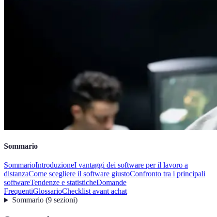
Sommario
Sommario
Introduzione
I vantaggi dei software per il lavoro a
distanza
Come scegliere il software giusto
Confronto tra i principali
software
Tendenze e statistiche
Domande
Frequenti
Glossario
Checklist avant achat
Sommario
(
9
sezioni
)