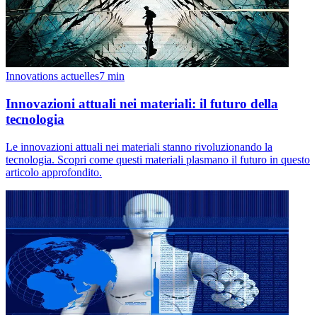
Innovations actuelles
7
min
Innovazioni attuali nei materiali: il futuro della
tecnologia
Le innovazioni attuali nei materiali stanno rivoluzionando la
tecnologia. Scopri come questi materiali plasmano il futuro in questo
articolo approfondito.