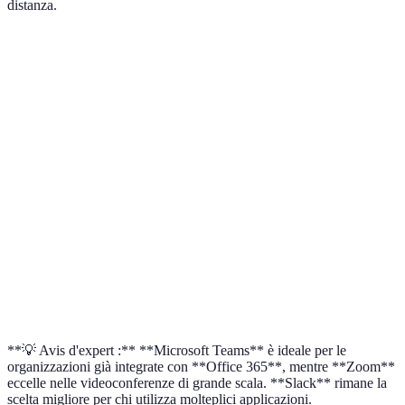
distanza.
Critère
Microsoft Teams
Zoom
Slack
Supporta fino a
Supporta fino
Non
Videoconferenze
300 utenti
a 1000 utenti
support
Google
Oltre 
Integrazioni
Office 365
Calendar
app
Gratuito/piano
Gratuito/piano
Gratuit
Prezzo
premium
premium
premi
Interfaccia
Configurazione
Interfa
Facilità d'uso
intuitiva
intuitiva
pulita
**💡 Avis d'expert :** **Microsoft Teams** è ideale per le
organizzazioni già integrate con **Office 365**, mentre **Zoom**
eccelle nelle videoconferenze di grande scala. **Slack** rimane la
scelta migliore per chi utilizza molteplici applicazioni.