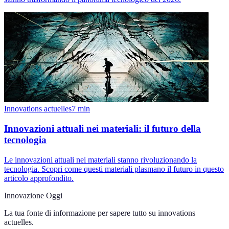
Innovations actuelles
7
min
Innovazioni attuali nei materiali: il futuro della
tecnologia
Le innovazioni attuali nei materiali stanno rivoluzionando la
tecnologia. Scopri come questi materiali plasmano il futuro in questo
articolo approfondito.
Innovazione Oggi
La tua fonte di informazione per sapere tutto su
innovations
actuelles
.