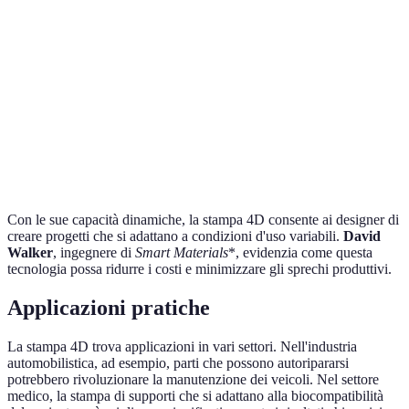
Materiali
Limitati
Programmabili
applicazioni
Auto-
Riduzione dei
Efficienza
Singolo uso
adattativa
rifiuti
Miglior
Uniformità nel
Integrazione
Complessa
integrazione
design
funzionale
Con le sue capacità dinamiche, la stampa 4D consente ai designer di
creare progetti che si adattano a condizioni d'uso variabili.
David
Walker
, ingegnere di
Smart Materials
*, evidenzia come questa
tecnologia possa ridurre i costi e minimizzare gli sprechi produttivi.
Applicazioni pratiche
La stampa 4D trova applicazioni in vari settori. Nell'industria
automobilistica, ad esempio, parti che possono autoripararsi
potrebbero rivoluzionare la manutenzione dei veicoli. Nel settore
medico, la stampa di supporti che si adattano alla biocompatibilità