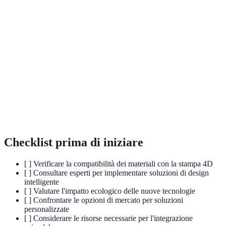
Polimero a
Materiali che possono ricordare e ritornare alla
memoria di
forma originale.
forma
Materiale
Materiali che possono essere modificati in fase
programmabile
di design per rispondere a stimoli esterni.
Stimoli
Fattori come calore, umidità e luce che possono
ambientali
influenzare il comportamento dei materiali.
Checklist prima di iniziare
[ ] Verificare la compatibilità dei materiali con la stampa 4D
[ ] Consultare esperti per implementare soluzioni di design
intelligente
[ ] Valutare l'impatto ecologico delle nuove tecnologie
[ ] Confrontare le opzioni di mercato per soluzioni
personalizzate
[ ] Considerare le risorse necessarie per l'integrazione