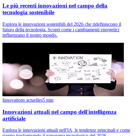
Le più recenti innovazioni nel campo della
tecnologia sostenibile
Esplora le innovazioni sostenibili del 2026 che ridefiniscono il
futuro della tecnologia. Scopri come i cambiamenti energetici
influenzano il nostro mondo.
Innovations actuelles
5
min
Innovazioni attuali nel campo dell'intelligenza
artificiale
Esplora le innovazioni attuali nell'IA, le tendenze principali e come
stanno trasformando il panorama tecnologico del 2026.