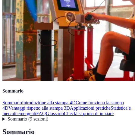
Sommario
Sommario
Introduzione alla stampa 4D
Come funziona la stampa
4D
Vantaggi rispetto alla stampa 3D
Applicazioni pratiche
Statistica e
mercati emergenti
FAQ
Glossario
Checklist prima di iniziare
Sommario
(
9
sezioni
)
Sommario