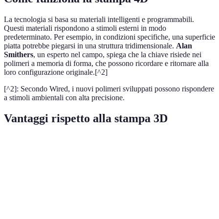
La tecnologia si basa su materiali intelligenti e programmabili.
Questi materiali rispondono a stimoli esterni in modo
predeterminato. Per esempio, in condizioni specifiche, una superficie
piatta potrebbe piegarsi in una struttura tridimensionale.
Alan
Smithers
, un esperto nel campo, spiega che la chiave risiede nei
polimeri a memoria di forma, che possono ricordare e ritornare alla
loro configurazione originale.[^2]
[^2]: Secondo Wired, i nuovi polimeri sviluppati possono rispondere
a stimoli ambientali con alta precisione.
Vantaggi rispetto alla stampa 3D
Caratteristica
Stampa 3D
Stampa 4D
Vantaggi della
Adatta alle
Mutabilità
Fissa
Dinamica
condizioni
variabili
Ampio spettro d