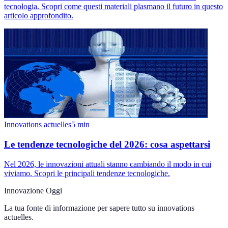
tecnologia. Scopri come questi materiali plasmano il futuro in questo
articolo approfondito.
Innovations actuelles
5
min
Le tendenze tecnologiche del 2026: cosa aspettarsi
Nel 2026, le innovazioni attuali stanno cambiando il modo in cui
viviamo. Scopri le principali tendenze tecnologiche.
Innovazione Oggi
La tua fonte di informazione per sapere tutto su
innovations
actuelles
.