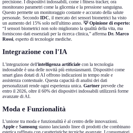
precisione. I dispositivi indossabili, come i fitness tracker, ora
monitorano parametri come la glicemia e la pressione sanguigna.
Questo permette un monitoraggio costante e accurato della salute
personale. Secondo
IDC
, il mercato dei sensori biometrici ha visto
un aumento del 15% solo nell'ultimo anno.
💡 Opinione di esperto:
“I sensori biometrici non solo migliorano la qualità della vita, ma
forniscono dati essenziali per la ricerca clinica,” afferma
Dr. Marco
Rossi
, esperto di tecnologie mediche.
Integrazione con l'IA
L'integrazione dell'
intelligenza artificiale
con la tecnologia
indossabile è una delle novità più entusiasmanti. Dispositivi come
smart glass dotati di AI offrono indicazioni in tempo reale e
assistenza contestuale. Questa capacità di analisi dei dati
personalizzati rende ogni esperienza unica.
Gartner
prevede che
entro il 2026, oltre il 60% dei dispositivi indossabili utilizzerà forme
avanzate di AI.
Moda e Funzionalità
L'unione tra moda e funzionalità è al centro delle innovazioni.
Apple
e
Samsung
stanno lanciando linee di prodotti che combinano
estetica raffinata con caratteristiche tecniche avanzate. I consumatori