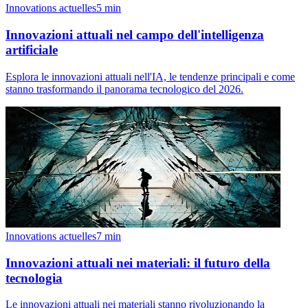
Innovations actuelles
5
min
Innovazioni attuali nel campo dell'intelligenza
artificiale
Esplora le innovazioni attuali nell'IA, le tendenze principali e come
stanno trasformando il panorama tecnologico del 2026.
Innovations actuelles
7
min
Innovazioni attuali nei materiali: il futuro della
tecnologia
Le innovazioni attuali nei materiali stanno rivoluzionando la