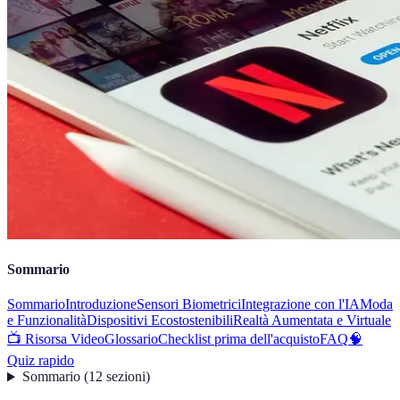
Sommario
Sommario
Introduzione
Sensori Biometrici
Integrazione con l'IA
Moda
e Funzionalità
Dispositivi Ecostostenibili
Realtà Aumentata e Virtuale
📺 Risorsa Video
Glossario
Checklist prima dell'acquisto
FAQ
🧠
Quiz rapido
Sommario
(
12
sezioni
)