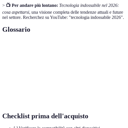
>
📺 Per andare più lontano:
Tecnologia indossabile nel 2026:
cosa aspettarsi
, una visione completa delle tendenze attuali e future
nel settore. Recherchez su YouTube: "tecnologia indossabile 2026".
Glossario
Terme
Definizione
Sensori biometrici
Dispositivi che rilevano dati biologici.
Intelligenza
Tecnologia che simula funzioni cognitive
artificiale (AI)
umane.
Realtà aumentata
Sovrapposizione di contenuti digitali al
(AR)
mondo reale.
Checklist prima dell'acquisto