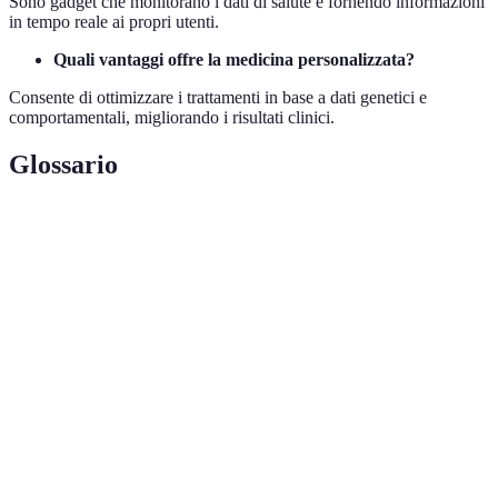
Sono gadget che monitorano i dati di salute e fornendo informazioni
in tempo reale ai propri utenti.
Quali vantaggi offre la medicina personalizzata?
Consente di ottimizzare i trattamenti in base a dati genetici e
comportamentali, migliorando i risultati clinici.
Glossario
Terme
Definizione
Uso delle tecnologie per fornire assistenza
Telemedicina
sanitaria a distanza.
Intelligenza
Simulatione di intelligenza umana da parte di
Artificiale
macchine capaci di apprendere e risolvere
(IA)
problemi.
Wearable
Dispositivi indossabili che monitorano parametri
Tech
di salute e di fitness.