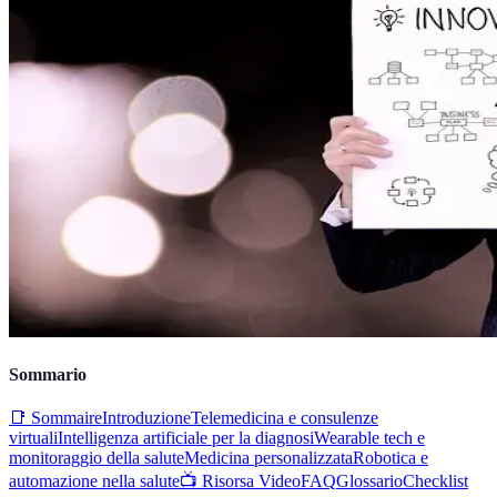
Sommario
📑 Sommaire
Introduzione
Telemedicina e consulenze
virtuali
Intelligenza artificiale per la diagnosi
Wearable tech e
monitoraggio della salute
Medicina personalizzata
Robotica e
automazione nella salute
📺 Risorsa Video
FAQ
Glossario
Checklist