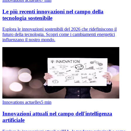
Innovations actuelles
7
min
Le più recenti innovazioni nel campo della
tecnologia sostenibile
Esplora le innovazioni sostenibili del 2026 che ridefiniscono il
futuro della tecnologia. Scopri come i cambiamenti energetici
influenzano il nostro mondo.
Innovations actuelles
5
min
Innovazioni attuali nel campo dell'intelligenza
artificiale