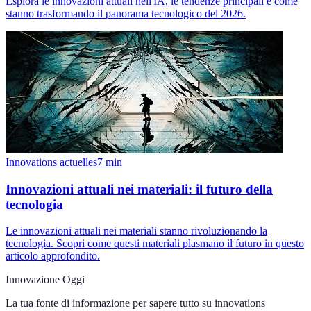
Esplora le innovazioni attuali nell'IA, le tendenze principali e come
stanno trasformando il panorama tecnologico del 2026.
Innovations actuelles
7
min
Innovazioni attuali nei materiali: il futuro della
tecnologia
Le innovazioni attuali nei materiali stanno rivoluzionando la
tecnologia. Scopri come questi materiali plasmano il futuro in questo
articolo approfondito.
Innovazione Oggi
La tua fonte di informazione per sapere tutto su
innovations