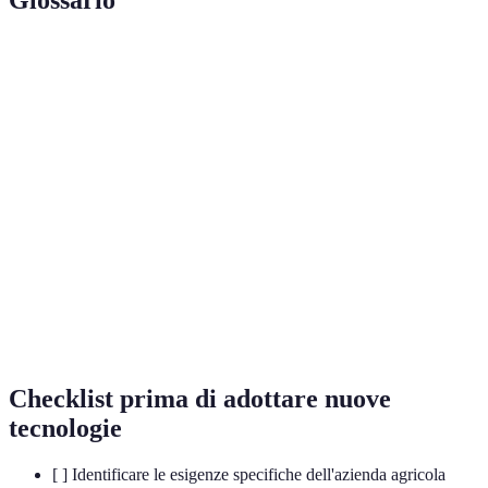
Terme
Definizione
Agricoltura
Un approccio che utilizza tecnologie avanzate per
di
ottimizzare le rese e ridurre gli sprechi.
precisione
Dispositivi aerei senza pilota utilizzati per
Droni
monitorare le coltivazioni e raccogliere dati.
IoT
Rete di dispositivi interconnessi che raccolgono e
(Internet of
scambiano dati per migliorare l'efficienza.
Things)
Checklist prima di adottare nuove
tecnologie
[ ] Identificare le esigenze specifiche dell'azienda agricola