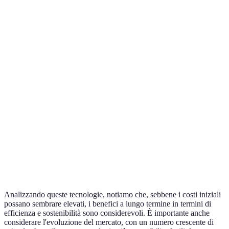
Monitoraggio
Controllo delle
Costi iniziali
Droni
veloce e
coltivazioni,
elevati
preciso
mappatura
Raccolta dati
Controllo
Sensori
Necessità di
in tempo
dell'irrigazione,
IoT
connettività
reale
analisi del suolo
Aumento
Limitazioni
Raccolta
Robotica
della
in condizioni
automatizzata,
agricola
produttività
avverse
diserbo
Utilizzo
Costi elevati
Agricoltura
Coltivazione in
ridotto di
per
verticale
ambienti urbani
spazio
infrastrutture
Analizzando queste tecnologie, notiamo che, sebbene i costi iniziali
possano sembrare elevati, i benefici a lungo termine in termini di
efficienza e sostenibilità sono considerevoli. È importante anche
considerare l'evoluzione del mercato, con un numero crescente di