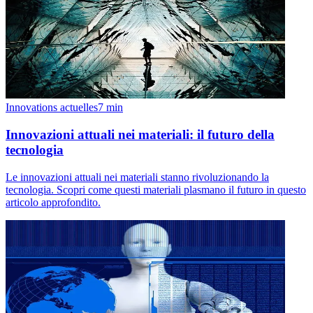
Innovations actuelles
7
min
Innovazioni attuali nei materiali: il futuro della
tecnologia
Le innovazioni attuali nei materiali stanno rivoluzionando la
tecnologia. Scopri come questi materiali plasmano il futuro in questo
articolo approfondito.