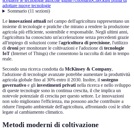
scegliere le tecnologie agricole giuste?
Glossario
Checklist prima di
adottare nuove tecnologie
Sommario
(
11
sezioni
)
Le
innovazioni attuali
nel campo dell'agricoltura rappresentano un
insieme di tecnologie e pratiche che mirano a rendere la produzione
agricola più efficiente, sostenibile e responsabile. Negli ultimi anni,
l'agricoltura ha conosciuto un'accelerazione senza precedenti grazie
all'impiego di soluzioni come l'
agricoltura di precisione
, l'utilizzo
di
droni
per monitorare le coltivazioni e l'adozione di
tecnologie
IoT
(Internet of Things) che consentono la raccolta di dati in tempo
reale.
Secondo una ricerca condotta da
McKinsey & Company
,
l'adozione di tecnologie avanzate potrebbe aumentare la produttività
agricola globale fino al 30% entro il 2030. Inoltre, il
sostegno
governativo
e gli
investimenti privati
nella ricerca e nello sviluppo
di queste tecnologie sono in continua crescita, il che implica un
notevole potenziale di crescita per questo settore. Le innovazioni
non solo migliorano l'efficienza, ma possono anche contribuire a
ridurre l'impatto ambientale dell'agricoltura, affrontando così le sfide
legate al cambiamento climatico.
Metodi moderni di coltivazione