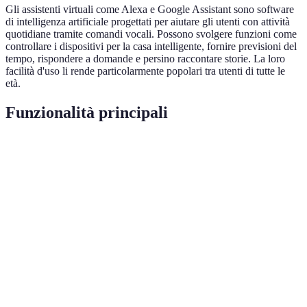
Gli assistenti virtuali come Alexa e Google Assistant sono software
di intelligenza artificiale progettati per aiutare gli utenti con attività
quotidiane tramite comandi vocali. Possono svolgere funzioni come
controllare i dispositivi per la casa intelligente, fornire previsioni del
tempo, rispondere a domande e persino raccontare storie. La loro
facilità d'uso li rende particolarmente popolari tra utenti di tutte le
età.
Funzionalità principali
Funzione
Alexa
Google Assistant
Riconoscimento vocale
Ottimo
Eccellente
Compatibilità dispositivi smart
Ampia
Molto ampia
Personalizzazione
Alta
Moderata
Apprendimento contestuale
Buono
Eccellente