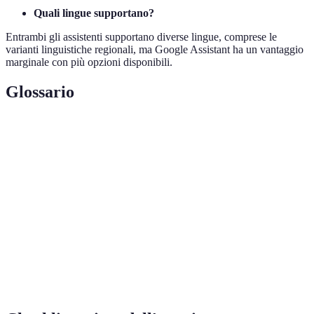
Quali lingue supportano?
Entrambi gli assistenti supportano diverse lingue, comprese le
varianti linguistiche regionali, ma Google Assistant ha un vantaggio
marginale con più opzioni disponibili.
Glossario
Term
Definizione
Assistente
Software progettato per assistere con attività
Virtuale
attraverso comandi vocali.
Compatibilità
Capacità di un assistente di interagire con
Smart
dispositivi intelligenti di varie marche.
Funzionalità aggiuntive disponibili su Alexa per
Skill
personalizzare l'uso del dispositivo.