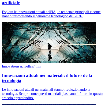
artificiale
Esplora le innovazioni attuali nell'IA, le tendenze principali e come
stanno trasformando il panorama tecnologico del 2026.
Innovations actuelles
7
min
Innovazioni attuali nei materiali: il futuro della
tecnologia
Le innovazioni attuali nei materiali stanno rivoluzionando la
tecnologia. Scopri come questi materiali plasmano il futuro in questo
articolo approfondito.