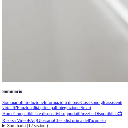
Sommario
Sommario
Introduzione
Informazioni di base
Cosa sono gli assistenti
virtuali?
Funzionalità principali
Integrazione Smart
Home
Compatibilità e dispositivi supportati
Prezzi e Disponibilità
📺
Risorsa Video
FAQ
Glossario
Checklist prima dell'acquisto
Sommario
(
12
sezioni
)