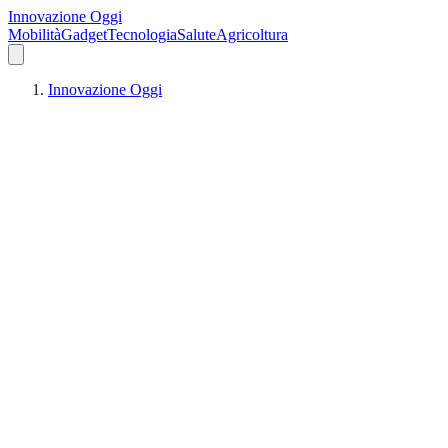
Innovazione Oggi
Mobilità
Gadget
Tecnologia
Salute
Agricoltura
Innovazione Oggi