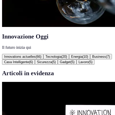
Innovazione Oggi
Il futuro inizia qui
Innovations actuelles
(
66
)
Tecnologia
(
20
)
Energia
(
10
)
Business
(
7
)
Casa Intelligente
(
6
)
Sicurezza
(
5
)
Gadget
(
5
)
Lavoro
(
5
)
Articoli in evidenza