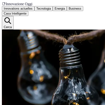
📑
Innovazione Oggi
Innovations actuelles
Tecnologia
Energia
Business
Casa Intelligente
Cerca