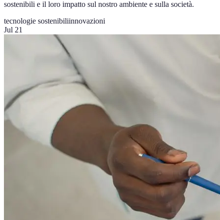
sostenibili e il loro impatto sul nostro ambiente e sulla società.
tecnologie sostenibili
innovazioni
Jul 21