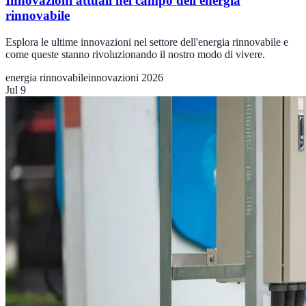
Innovazioni attuali nel campo dell'energia
rinnovabile
Esplora le ultime innovazioni nel settore dell'energia rinnovabile e
come queste stanno rivoluzionando il nostro modo di vivere.
energia rinnovabile
innovazioni 2026
Jul 9