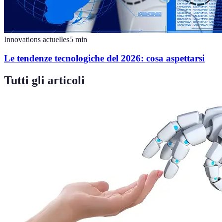
Innovations actuelles
5
min
Le tendenze tecnologiche del 2026: cosa aspettarsi
Tutti gli articoli