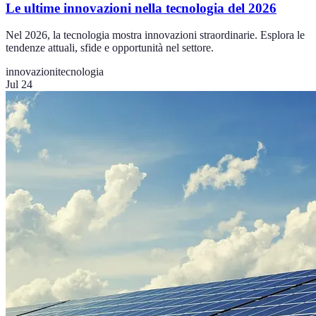
Le ultime innovazioni nella tecnologia del 2026
Nel 2026, la tecnologia mostra innovazioni straordinarie. Esplora le
tendenze attuali, sfide e opportunità nel settore.
innovazioni
tecnologia
Jul 24