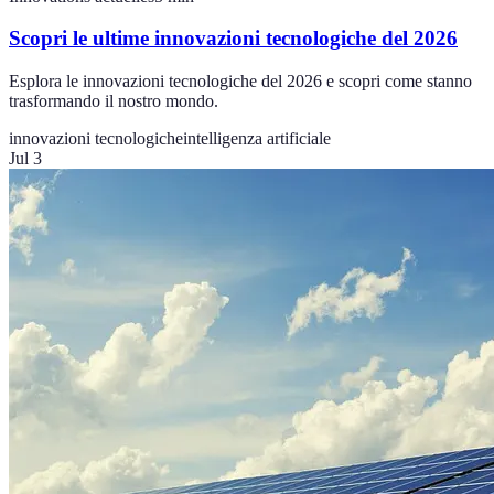
Scopri le ultime innovazioni tecnologiche del 2026
Esplora le innovazioni tecnologiche del 2026 e scopri come stanno
trasformando il nostro mondo.
innovazioni tecnologiche
intelligenza artificiale
Jul 3