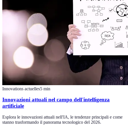
Innovations actuelles
5
min
Innovazioni attuali nel campo dell'intelligenza
artificiale
Esplora le innovazioni attuali nell'IA, le tendenze principali e come
stanno trasformando il panorama tecnologico del 2026.