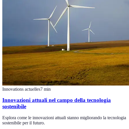
Innovations actuelles
7
min
Innovazioni attuali nel campo della tecnologia
sostenibile
Esplora come le innovazioni attuali stanno migliorando la tecnologia
sostenibile per il futuro.