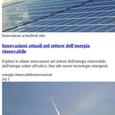
Innovations actuelles
6
min
Innovazioni attuali nel settore dell'energia
rinnovabile
Esplora le ultime innovazioni nel settore dell'energia rinnovabile,
dall'energia solare all'eolico, fino alle nuove tecnologie emergenti.
energia rinnovabile
innovazioni
Jul 1