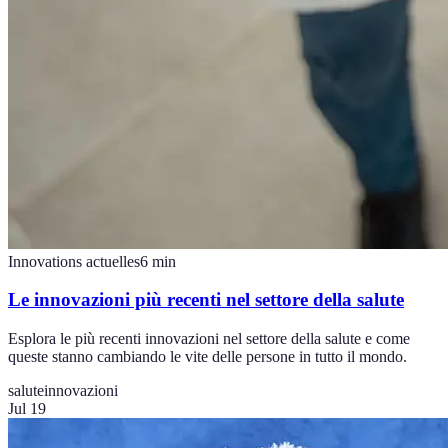
Innovations actuelles
6
min
Le innovazioni più recenti nel settore della salute
Esplora le più recenti innovazioni nel settore della salute e come
queste stanno cambiando le vite delle persone in tutto il mondo.
salute
innovazioni
Jul 19