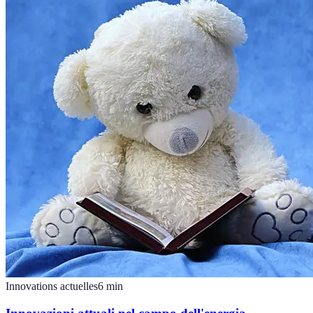
Innovations actuelles
6
min