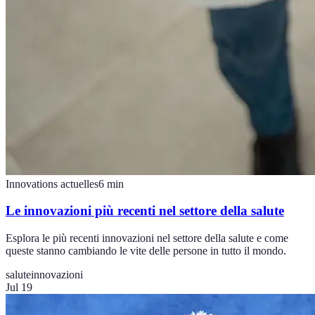
Innovations actuelles
6
min
Le innovazioni più recenti nel settore della salute
Esplora le più recenti innovazioni nel settore della salute e come
queste stanno cambiando le vite delle persone in tutto il mondo.
salute
innovazioni
Jul 19