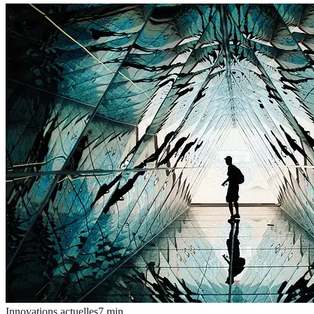
Innovations actuelles
7
min