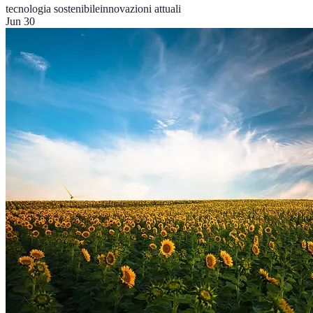
tecnologia sostenibile
innovazioni attuali
Jun 30