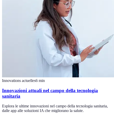
Innovations actuelles
6
min
Innovazioni attuali nel campo della tecnologia
sanitaria
Esplora le ultime innovazioni nel campo della tecnologia sanitaria,
dalle app alle soluzioni IA che migliorano la salute.