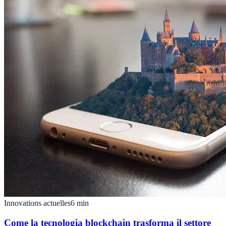
Innovations actuelles
6
min
Come la tecnologia blockchain trasforma il settore