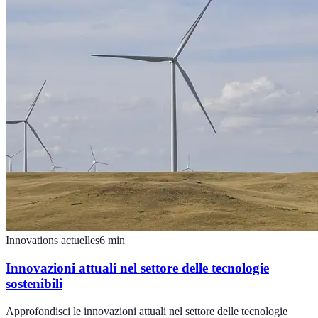
Innovations actuelles
6
min
Innovazioni attuali nel settore delle tecnologie
sostenibili
Approfondisci le innovazioni attuali nel settore delle tecnologie