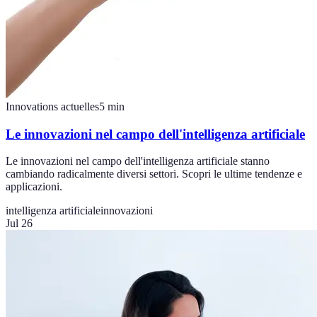
Innovations actuelles
5
min
Le innovazioni nel campo dell'intelligenza artificiale
Le innovazioni nel campo dell'intelligenza artificiale stanno
cambiando radicalmente diversi settori. Scopri le ultime tendenze e
applicazioni.
intelligenza artificiale
innovazioni
Jul 26