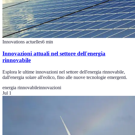
Innovations actuelles
6
min
Innovazioni attuali nel settore dell'energia
rinnovabile
Esplora le ultime innovazioni nel settore dell'energia rinnovabile,
dall'energia solare all'eolico, fino alle nuove tecnologie emergenti.
energia rinnovabile
innovazioni
Jul 1