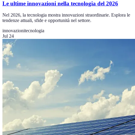
Le ultime innovazioni nella tecnologia del 2026
Nel 2026, la tecnologia mostra innovazioni straordinarie. Esplora le
tendenze attuali, sfide e opportunità nel settore.
innovazioni
tecnologia
Jul 24