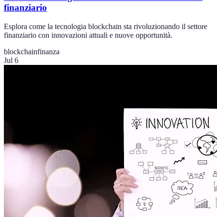
finanziario
Esplora come la tecnologia blockchain sta rivoluzionando il settore
finanziario con innovazioni attuali e nuove opportunità.
blockchain
finanza
Jul 6