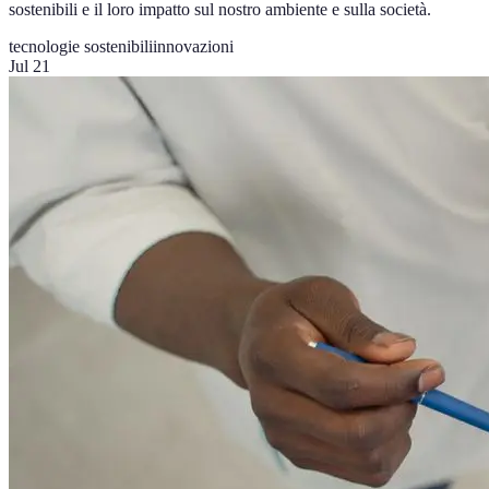
sostenibili e il loro impatto sul nostro ambiente e sulla società.
tecnologie sostenibili
innovazioni
Jul 21