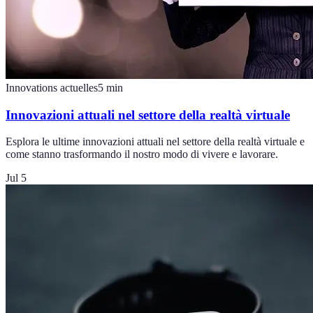
Innovations actuelles
5
min
Innovazioni attuali nel settore della realtà virtuale
Esplora le ultime innovazioni attuali nel settore della realtà virtuale e
come stanno trasformando il nostro modo di vivere e lavorare.
Jul 5