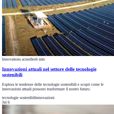
Innovations actuelles
6
min
Innovazioni attuali nel settore delle tecnologie
sostenibili
Esplora le tendenze delle tecnologie sostenibili e scopri come le
innovazioni attuali possono trasformare il nostro futuro.
tecnologie sostenibili
innovazioni
Jul 6