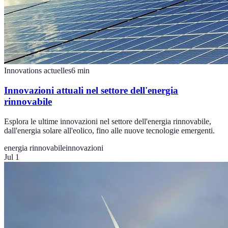
Innovations actuelles
6
min
Innovazioni attuali nel settore dell'energia
rinnovabile
Esplora le ultime innovazioni nel settore dell'energia rinnovabile,
dall'energia solare all'eolico, fino alle nuove tecnologie emergenti.
energia rinnovabile
innovazioni
Jul 1