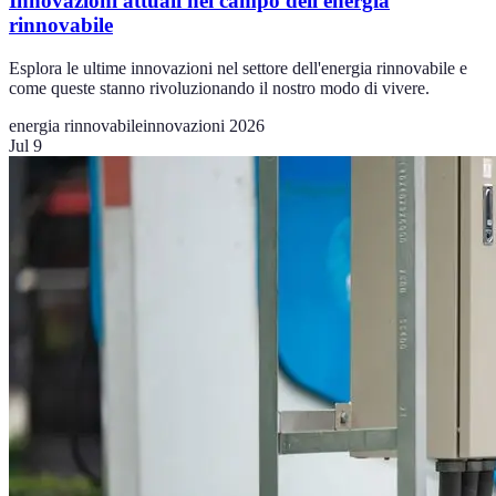
Innovazioni attuali nel campo dell'energia
rinnovabile
Esplora le ultime innovazioni nel settore dell'energia rinnovabile e
come queste stanno rivoluzionando il nostro modo di vivere.
energia rinnovabile
innovazioni 2026
Jul 9