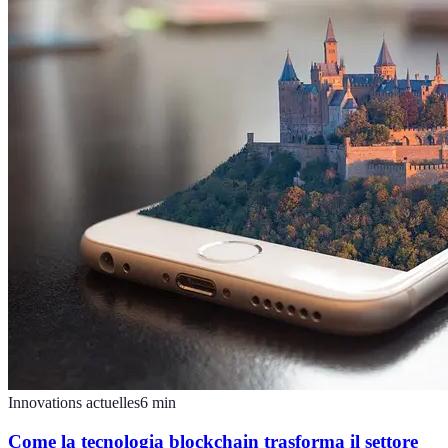
Innovations actuelles
6
min
Come la tecnologia blockchain trasforma il settore