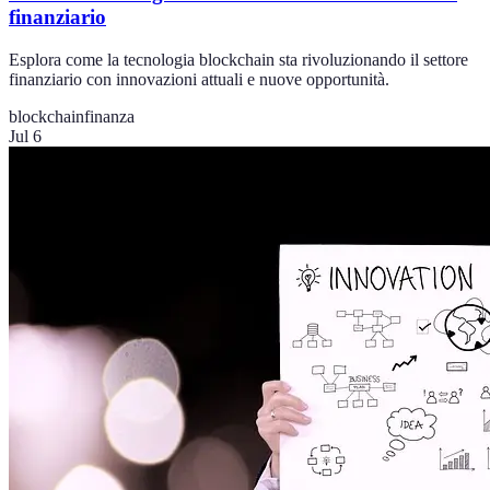
finanziario
Esplora come la tecnologia blockchain sta rivoluzionando il settore
finanziario con innovazioni attuali e nuove opportunità.
blockchain
finanza
Jul 6