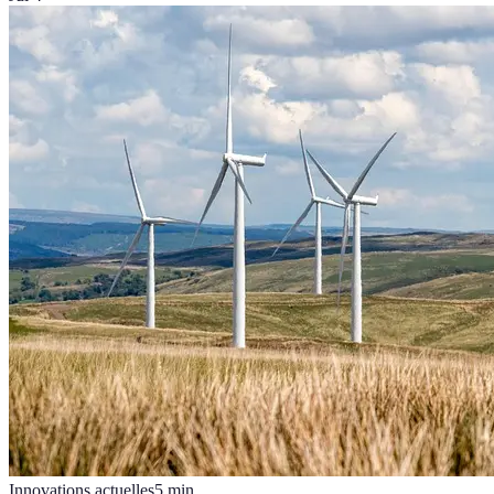
Innovations actuelles
5
min