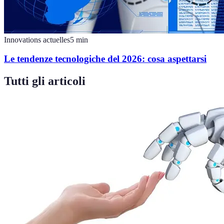
Innovations actuelles
5
min
Le tendenze tecnologiche del 2026: cosa aspettarsi
Tutti gli articoli