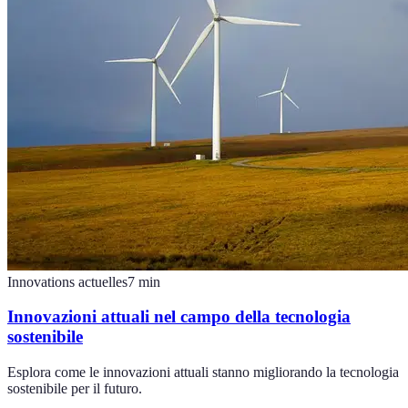
Innovations actuelles
7
min
Innovazioni attuali nel campo della tecnologia
sostenibile
Esplora come le innovazioni attuali stanno migliorando la tecnologia
sostenibile per il futuro.