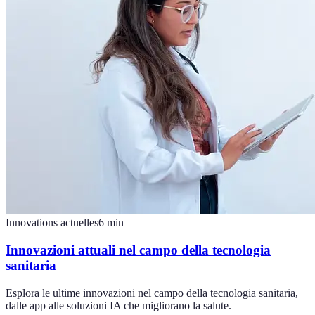
Innovations actuelles
6
min
Innovazioni attuali nel campo della tecnologia
sanitaria
Esplora le ultime innovazioni nel campo della tecnologia sanitaria,
dalle app alle soluzioni IA che migliorano la salute.