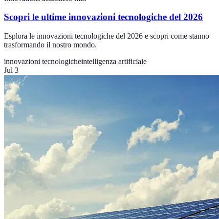
Scopri le ultime innovazioni tecnologiche del 2026
Esplora le innovazioni tecnologiche del 2026 e scopri come stanno
trasformando il nostro mondo.
innovazioni tecnologiche
intelligenza artificiale
Jul 3