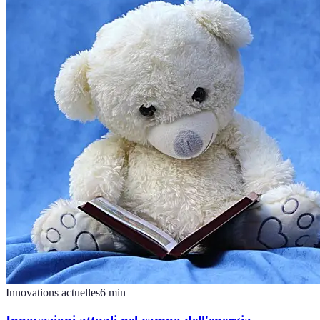
Innovations actuelles
6
min