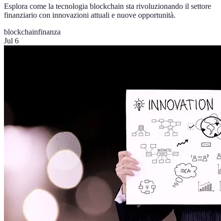
Esplora come la tecnologia blockchain sta rivoluzionando il settore
finanziario con innovazioni attuali e nuove opportunità.
blockchain
finanza
Jul 6