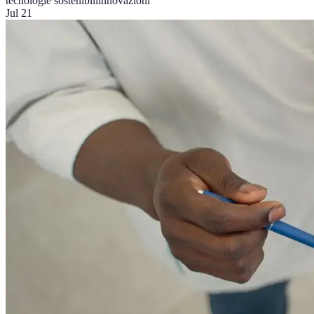
tecnologie sostenibili
innovazioni
Jul 21