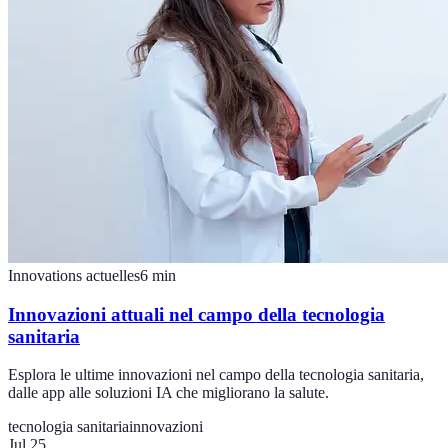
Innovations actuelles
6
min
Innovazioni attuali nel campo della tecnologia
sanitaria
Esplora le ultime innovazioni nel campo della tecnologia sanitaria,
dalle app alle soluzioni IA che migliorano la salute.
tecnologia sanitaria
innovazioni
Jul 25