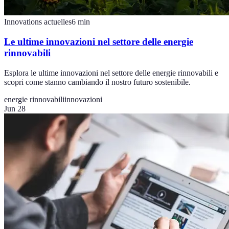
Innovations actuelles
6
min
Le ultime innovazioni nel settore delle energie
rinnovabili
Esplora le ultime innovazioni nel settore delle energie rinnovabili e
scopri come stanno cambiando il nostro futuro sostenibile.
energie rinnovabili
innovazioni
Jun 28