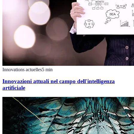
Innovations actuelles
5
min
Innovazioni attuali nel campo dell'intelligenza
artificiale