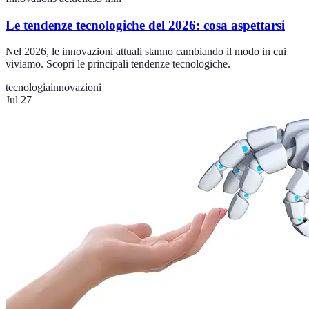
Le tendenze tecnologiche del 2026: cosa aspettarsi
Nel 2026, le innovazioni attuali stanno cambiando il modo in cui
viviamo. Scopri le principali tendenze tecnologiche.
tecnologia
innovazioni
Jul 27