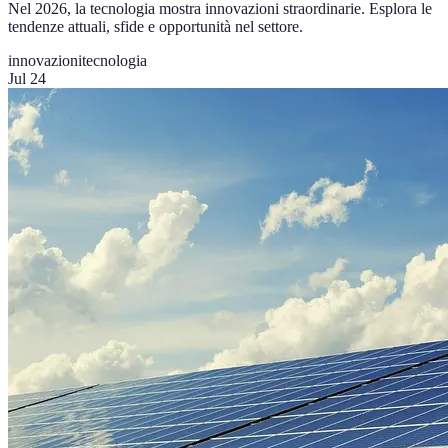
Nel 2026, la tecnologia mostra innovazioni straordinarie. Esplora le
tendenze attuali, sfide e opportunità nel settore.
innovazioni
tecnologia
Jul 24