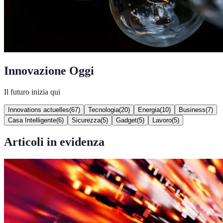
Innovazione Oggi
Il futuro inizia qui
Innovations actuelles
(
67
)
Tecnologia
(
20
)
Energia
(
10
)
Business
(
7
)
Casa Intelligente
(
6
)
Sicurezza
(
5
)
Gadget
(
5
)
Lavoro
(
5
)
Articoli in evidenza