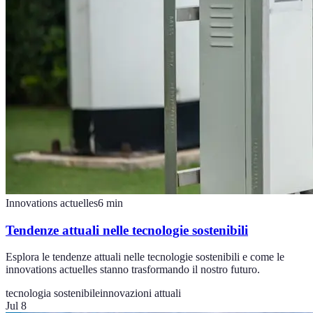
Innovations actuelles
6
min
Tendenze attuali nelle tecnologie sostenibili
Esplora le tendenze attuali nelle tecnologie sostenibili e come le
innovations actuelles stanno trasformando il nostro futuro.
tecnologia sostenibile
innovazioni attuali
Jul 8