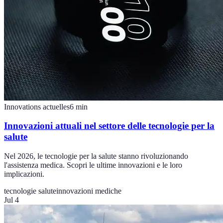
Innovations actuelles
6
min
Innovazioni attuali nel settore delle tecnologie per la
salute
Nel 2026, le tecnologie per la salute stanno rivoluzionando
l'assistenza medica. Scopri le ultime innovazioni e le loro
implicazioni.
tecnologie salute
innovazioni mediche
Jul 4