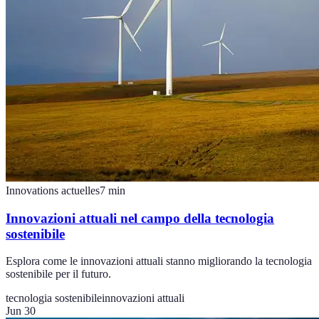
Innovations actuelles
7
min
Innovazioni attuali nel campo della tecnologia
sostenibile
Esplora come le innovazioni attuali stanno migliorando la tecnologia
sostenibile per il futuro.
tecnologia sostenibile
innovazioni attuali
Jun 30