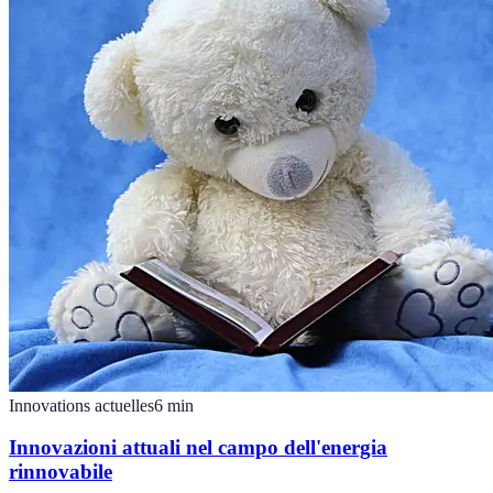
Innovations actuelles
6
min
Innovazioni attuali nel campo dell'energia
rinnovabile