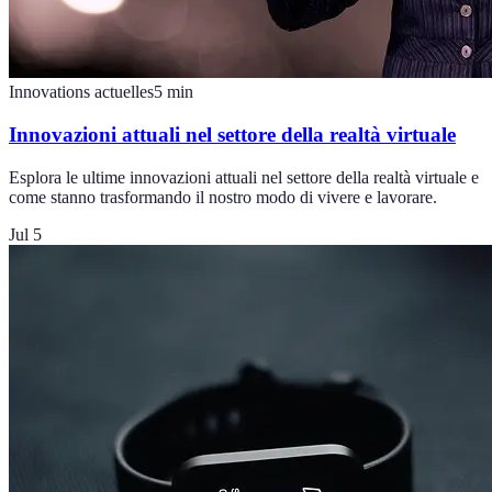
Innovations actuelles
5
min
Innovazioni attuali nel settore della realtà virtuale
Esplora le ultime innovazioni attuali nel settore della realtà virtuale e
come stanno trasformando il nostro modo di vivere e lavorare.
Jul 5