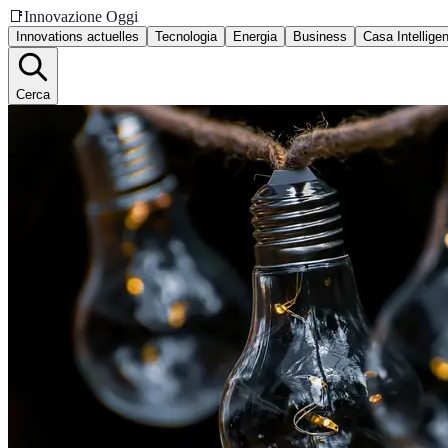
📑
Innovazione Oggi
Innovations actuelles
Tecnologia
Energia
Business
Casa Intellige
Cerca