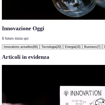
Innovazione Oggi
Il futuro inizia qui
Innovations actuelles
(
66
)
Tecnologia
(
20
)
Energia
(
10
)
Business
(
7
)
Articoli in evidenza